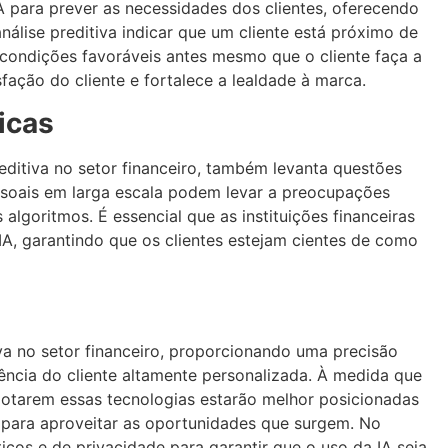
IA para prever as necessidades dos clientes, oferecendo
nálise preditiva indicar que um cliente está próximo de
 condições favoráveis antes mesmo que o cliente faça a
sfação do cliente e fortalece a lealdade à marca.
icas
editiva no setor financeiro, também levanta questões
essoais em larga escala podem levar a preocupações
algoritmos. É essencial que as instituições financeiras
 IA, garantindo que os clientes estejam cientes de como
itiva no setor financeiro, proporcionando uma precisão
ência do cliente altamente personalizada. À medida que
 adotarem essas tecnologias estarão melhor posicionadas
ara aproveitar as oportunidades que surgem. No
icos e de privacidade para garantir que o uso da IA seja