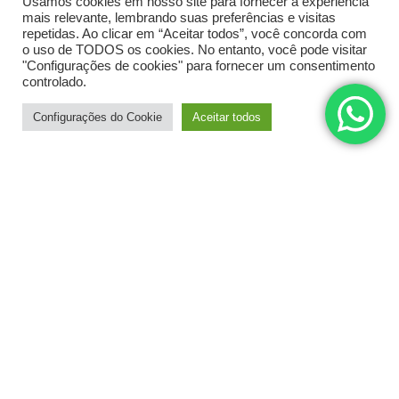
Usamos cookies em nosso site para fornecer a experiência
contas e de contabilidade) promove uma visão global
mais relevante, lembrando suas preferências e visitas
em tempo real e, ao mesmo tempo, permite satisfazer
repetidas. Ao clicar em “Aceitar todos”, você concorda com
requisitos operacionais locais. O Software ideal para
o uso de TODOS os cookies. No entanto, você pode visitar
"Configurações de cookies" para fornecer um consentimento
gestão do seu negócio!
controlado.
Configurações do Cookie
Aceitar todos
Principais processos
Gerenciamento Financeiro
Gerenciamento De Inventário
Atendimento Ao Cliente